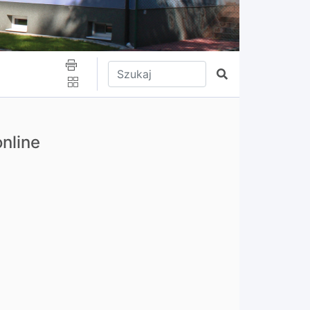
Wpisz tekst do wyszukania
Szukaj
nline