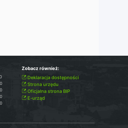
Zobacz również:
00
Deklaracja dostępności
30
Strona urzędu
30
Oficjalna strona BIP
30
E-urząd
00