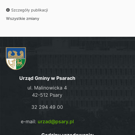
Szczegóły publikacji
Wszystkie zmiany
Urząd Gminy w Psarach
ul. Malinowicka 4
42-512 Psary
32 294 49 00
e-mail:
urzad@psary.pl
Godziny urzędowania: