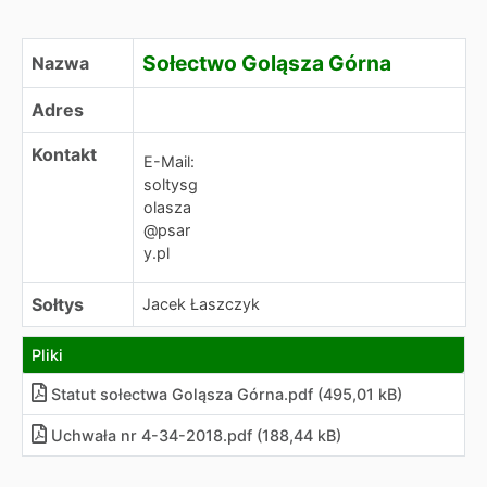
Sołectwo Goląsza Górna
Sołectwo Goląsza Górna
Nazwa
Adres
Kontakt
E-Mail:
soltysg
olasza
@psar
y.pl
Sołtys
Jacek Łaszczyk
Pliki
Statut sołectwa Goląsza Górna
.
pdf (495,01 kB)
Uchwała nr 4-34-2018.pdf (188,44 kB)