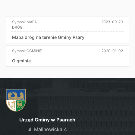
Symbol:
MAPA
2023-09-20
DRÓG
Mapa dróg na terenie Gminy Psary
Symbol:
OGMINIE
2020-01-02
O gminie.
Urząd Gminy w Psarach
ul. Malinowicka 4