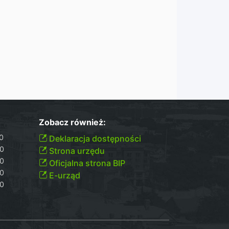
Zobacz również:
00
Deklaracja dostępności
30
Strona urzędu
30
Oficjalna strona BIP
30
E-urząd
00