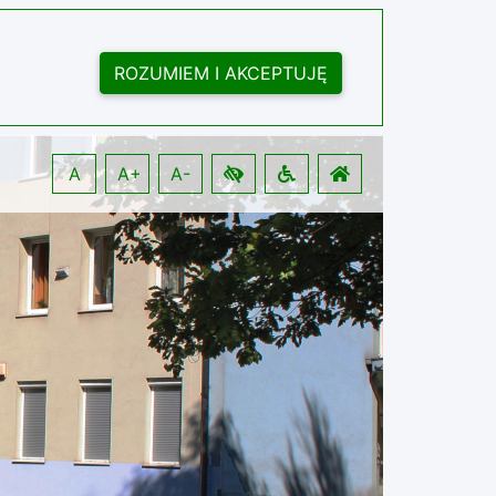
ROZUMIEM I AKCEPTUJĘ
A
A+
A-