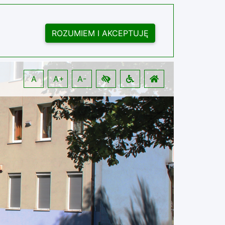
ROZUMIEM I AKCEPTUJĘ
A
A+
A-