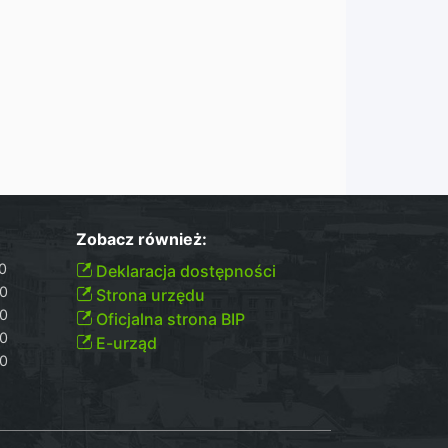
Zobacz również:
00
Deklaracja dostępności
30
Strona urzędu
30
Oficjalna strona BIP
30
E-urząd
00